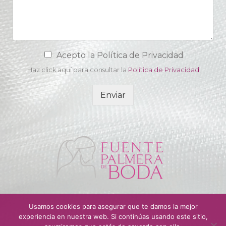
C
Acepto la Política de Privacidad
a
Haz click aquí para consultar la
Política de Privacidad
m
p
o
Enviar
d
e
a
c
e
p
t
a
c
i
ó
Usamos cookies para asegurar que te damos la mejor
n
experiencia en nuestra web. Si continúas usando este sitio,