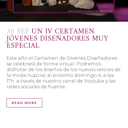
30 SEP
UN IV CERTAMEN
JÓVENES DISEÑADORES MUY
ESPECIAL
Este año el Certamen de Jóvenes Diseñadores
se celebrará de forma virtual. Podremos
disfrutar de los diseños de los nuevos valores de
la moda nupcial, el próximo domingo 4, a las
17h. a través de nuestro canal de Youtube y las
redes sociales de Fuente...
READ MORE