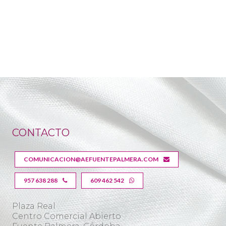
CONTACTO
COMUNICACION@AEFUENTEPALMERA.COM
957 638 288
609 462 542
Plaza Real
Centro Comercial Abierto