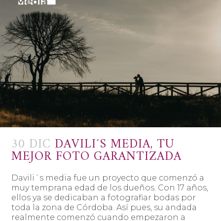
30 DIC
DAVILI´S MEDIA, TU
MEJOR FOTO GARANTIZADA
Davili´s media fue un proyecto que comenzó a
muy temprana edad de los dueños. Con 17 años,
ellos ya se dedicaban a fotografiar bodas por
toda la zona de Córdoba. Así pues, su andada
realmente comenzó cuando empezaron a