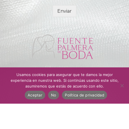
p
o
Enviar
d
e
a
c
e
p
t
a
c
i
ó
Usamos cookies para asegurar que te damos la mejor
n
experiencia en nuestra web. Si continúas usando este sitio,
*
asumiremos que estás de acuerdo con ello.
Aceptar
No
Política de privacidad
© Fuente Palmera de Boda
Web realizada por
Ética Comunicación
Aviso Legal
|
Política Privacidad