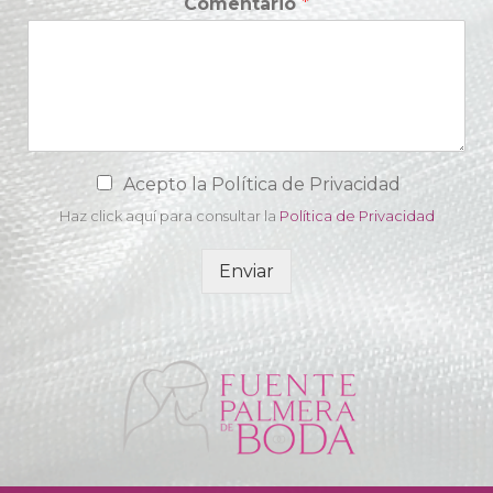
Comentario
*
C
Acepto la Política de Privacidad
a
Haz click aquí para consultar la
Política de Privacidad
m
p
o
Enviar
d
e
a
c
e
p
t
a
c
i