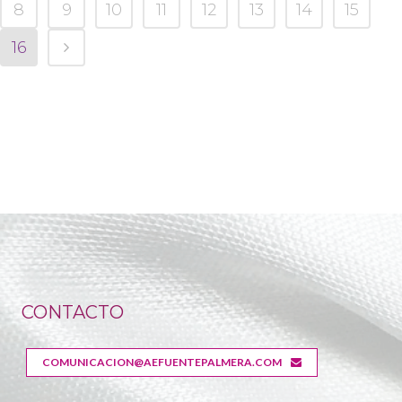
8
9
10
11
12
13
14
15
16
CONTACTO
COMUNICACION@AEFUENTEPALMERA.COM