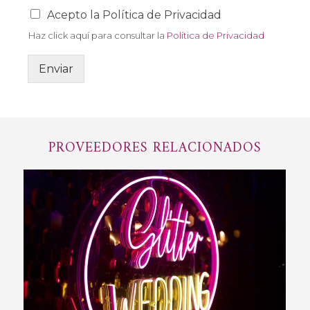
C
Acepto la Política de Privacidad
a
Haz click aquí para consultar la
Política de Privacidad
m
p
o
Enviar
d
e
a
c
e
PROVEEDORES RELACIONADOS
p
t
a
c
i
ó
n
*