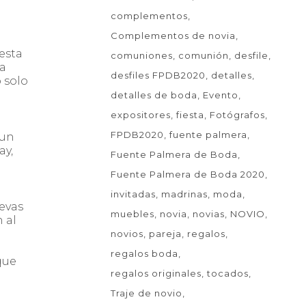
complementos
Complementos de novia
esta
comuniones
comunión
desfile
la
desfiles FPDB2020
detalles
 solo
detalles de boda
Evento
expositores
fiesta
Fotógrafos
FPDB2020
fuente palmera
 un
ay,
Fuente Palmera de Boda
Fuente Palmera de Boda 2020
invitadas
madrinas
moda
uevas
muebles
novia
novias
NOVIO
 al
novios
pareja
regalos
regalos boda
que
regalos originales
tocados
Traje de novio