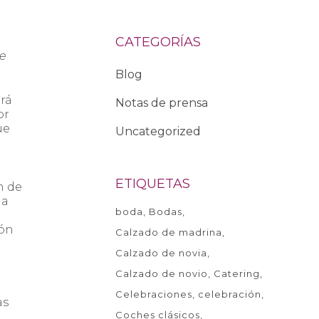
CATEGORÍAS
se
Blog
ará
Notas de prensa
or
ue
Uncategorized
ETIQUETAS
n de
la
boda
Bodas
ión
Calzado de madrina
Calzado de novia
Calzado de novio
Catering
Celebraciones
celebración
as
Coches clásicos