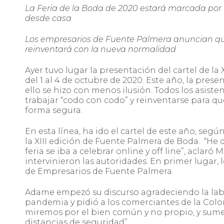
La Feria de la Boda de 2020 estará marcada por l
desde casa
Los empresarios de Fuente Palmera anuncian que 
reinventará con la nueva normalidad
Ayer tuvo lugar la presentación del cartel de la
del 1 al 4 de octubre de 2020. Este año, la prese
ello se hizo con menos ilusión. Todos los asist
trabajar “codo con codo” y reinventarse para que
forma segura.
En esta línea, ha ido el cartel de este año, se
la XIII edición de Fuente Palmera de Boda. “He 
feria se iba a celebrar online y off line”, aclaró
intervinieron las autoridades. En primer lugar,
de Empresarios de Fuente Palmera.
Adame empezó su discurso agradeciendo la labo
pandemia y pidió a los comerciantes de la Col
miremos por el bien común y no propio, y sumem
distancias de seguridad”.