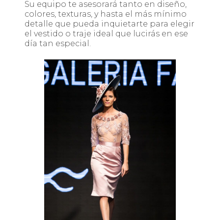
Su equipo te asesorará tanto en diseño,
colores, texturas, y hasta el más mínimo
detalle que pueda inquietarte para elegir
el vestido o traje ideal que lucirás en ese
día tan especial.