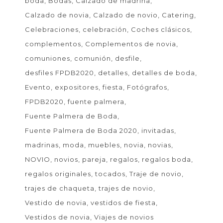
boda
Bodas
Calzado de madrina
Calzado de novia
Calzado de novio
Catering
Celebraciones
celebración
Coches clásicos
complementos
Complementos de novia
comuniones
comunión
desfile
desfiles FPDB2020
detalles
detalles de boda
Evento
expositores
fiesta
Fotógrafos
FPDB2020
fuente palmera
Fuente Palmera de Boda
Fuente Palmera de Boda 2020
invitadas
madrinas
moda
muebles
novia
novias
NOVIO
novios
pareja
regalos
regalos boda
regalos originales
tocados
Traje de novio
trajes de chaqueta
trajes de novio
Vestido de novia
vestidos de fiesta
Vestidos de novia
Viajes de novios