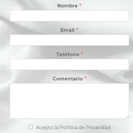
Nombre
*
Email
*
Teléfono
*
Comentario
*
C
Acepto la Política de Privacidad