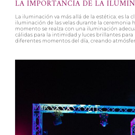
LA IMPORTANCIA DE LA ILUMI
La iluminación va más allá de la estética; es la 
iluminación de las velas durante la ceremonia ha
momento se realza con una iluminación adecua
cálidas para la intimidad y luces brillantes pa
diferentes momentos del día, creando atmósferas