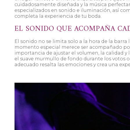
cuidadosamente diseñada y la música perfecta
especializados en sonido e iluminación, así c
completa la experiencia de tu boda.
EL SONIDO QUE ACOMPAÑA CA
El sonido no se limita solo a la hora de la barr
momento especial merece ser acompañado por 
importancia de ajustar el volumen, la calidad y 
el suave murmullo de fondo durante los votos o l
adecuado resalta las emociones y crea una expe