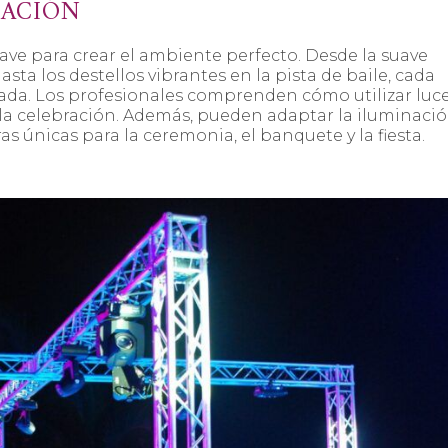
NACIÓN
clave para crear el ambiente perfecto. Desde la suave
sta los destellos vibrantes en la pista de baile, cada
da. Los profesionales comprenden cómo utilizar luc
ra la celebración. Además, pueden adaptar la iluminaci
 únicas para la ceremonia, el banquete y la fiesta.