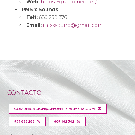
Web:
https: //grupomeca.es/
RMS x Sounds
Telf:
689 258 376
Email:
rmsxsound@gmail.com
CONTACTO
COMUNICACION@AEFUENTEPALMERA.COM
957 638 288
609 462 542