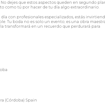
d. No dejes que estos aspectos queden en segundo pla
to como tú por hacer de tu día algo extraordinario.
 día con profesionales especializados, estás invirtien
e. Tu boda no es solo un evento; es una obra maestra,
la transformará en un recuerdo que perdurará para
doba
era (Córdoba) Spain