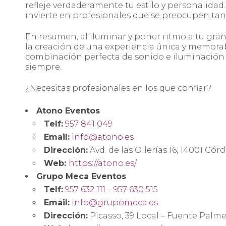
refleje verdaderamente tu estilo y personalida
invierte en profesionales que se preocupen tan
En resumen, al iluminar y poner ritmo a tu gran
la creación de una experiencia única y memorabl
combinación perfecta de sonido e iluminación 
siempre.
¿Necesitas profesionales en los que confiar?
Atono Eventos
Telf:
957 841 049
Email:
info@atono.es
Dirección:
Avd. de las Ollerías 16, 14001 Cór
Web:
https://atono.es/
Grupo Meca Eventos
Telf:
957 632 111
–
957 630 515
Email:
info@grupomeca.es
Dirección:
Picasso, 39 Local – Fuente Palm