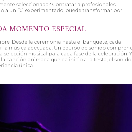
mente seleccionada? Contratar a profesionales
omo a un DJ experimentado, puede transformar por
DA MOMENTO ESPECIAL
a libre. Desde la ceremonia hasta el banquete, cada
la música adecuada. Un equipo de sonido comprend
la selección musical para cada fase de la celebración. 
a canción animada que da inicio a la fiesta, el sonido
riencia única.