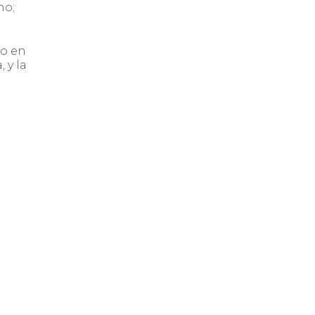
no;
do en
 y la