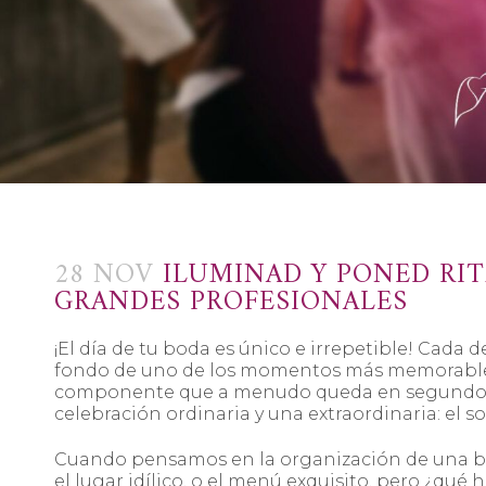
28 NOV
ILUMINAD Y PONED RI
GRANDES PROFESIONALES
¡El día de tu boda es único e irrepetible! Cada d
fondo de uno de los momentos más memorables de 
componente que a menudo queda en segundo pl
celebración ordinaria y una extraordinaria: el s
Cuando pensamos en la organización de una boda,
el lugar idílico, o el menú exquisito, pero ¿qué