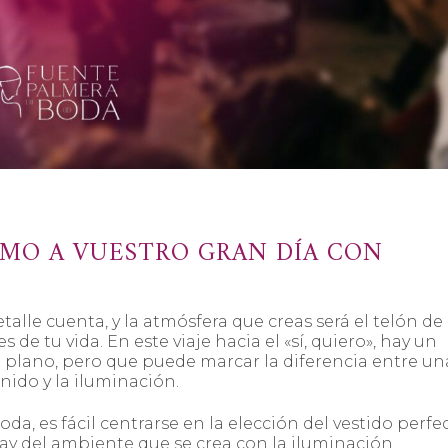
TMO A VUESTRO GRAN DÍA CON
etalle cuenta, y la atmósfera que creas será el telón de
tu vida. En este viaje hacia el «sí, quiero», hay un
ano, pero que puede marcar la diferencia entre un
onido y la iluminación.
 es fácil centrarse en la elección del vestido perfec
 hay del ambiente que se crea con la iluminación