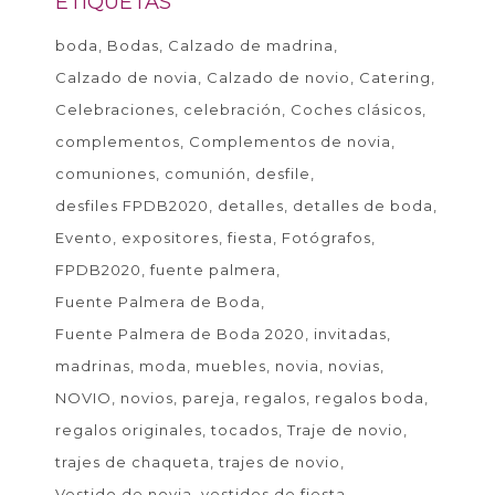
ETIQUETAS
boda
Bodas
Calzado de madrina
Calzado de novia
Calzado de novio
Catering
Celebraciones
celebración
Coches clásicos
complementos
Complementos de novia
comuniones
comunión
desfile
desfiles FPDB2020
detalles
detalles de boda
Evento
expositores
fiesta
Fotógrafos
FPDB2020
fuente palmera
Fuente Palmera de Boda
Fuente Palmera de Boda 2020
invitadas
madrinas
moda
muebles
novia
novias
NOVIO
novios
pareja
regalos
regalos boda
regalos originales
tocados
Traje de novio
trajes de chaqueta
trajes de novio
Vestido de novia
vestidos de fiesta