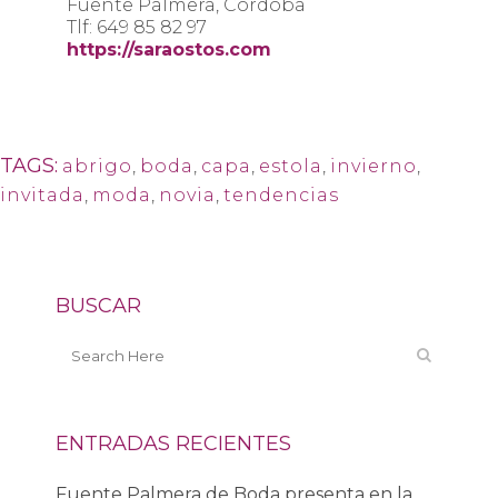
Fuente Palmera, Córdoba
Tlf: 649 85 82 97
https://saraostos.com
TAGS:
abrigo
,
boda
,
capa
,
estola
,
invierno
,
invitada
,
moda
,
novia
,
tendencias
BUSCAR
ENTRADAS RECIENTES
Fuente Palmera de Boda presenta en la