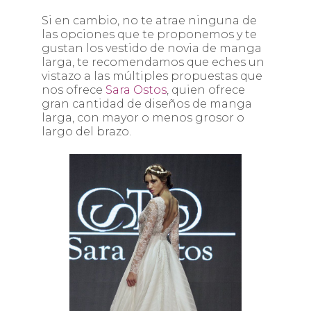
Si en cambio, no te atrae ninguna de
las opciones que te proponemos y te
gustan los vestido de novia de manga
larga, te recomendamos que eches un
vistazo a las múltiples propuestas que
nos ofrece
Sara Ostos
, quien ofrece
gran cantidad de diseños de manga
larga, con mayor o menos grosor o
largo del brazo.