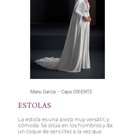
Manu García – Capa ORIENTE
ESTOLAS
La estola es una pieza muy versátil, y
cómoda. Se sitúa en los hombros y da
un toque de sencillez a la vez que