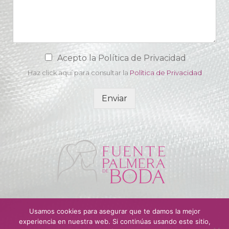
C
Acepto la Política de Privacidad
a
Haz click aquí para consultar la
Política de Privacidad
m
p
o
Enviar
d
e
a
c
e
p
t
a
c
i
ó
Usamos cookies para asegurar que te damos la mejor
n
experiencia en nuestra web. Si continúas usando este sitio,