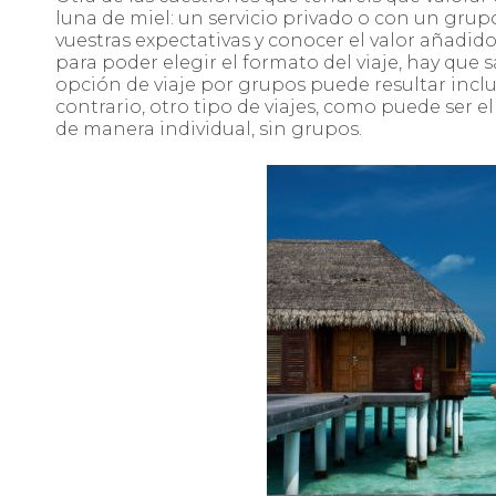
luna de miel: un servicio privado o con un grupo
vuestras expectativas y conocer el valor añadid
para poder elegir el formato del viaje, hay que 
opción de viaje por grupos puede resultar inclu
contrario, otro tipo de viajes, como puede ser e
de manera individual, sin grupos.