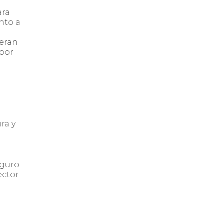
ara
nto a
peran
 por
ra y
eguro
ector