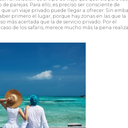
 de parejas. Para ello, es preciso ser consciente de
o que un viaje privado puede llegar a ofrecer. Sin emb
saber primero el lugar, porque hay zonas en las que la
so más acertada que la de servicio privado. Por el
l caso de los safaris, merece mucho más la pena realiz