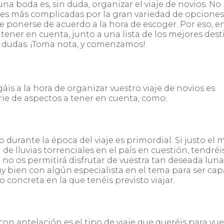
a boda es, sin duda, organizar el viaje de novios. No
nes más complicadas por la gran variedad de opciones,
e ponerse de acuerdo a la hora de escoger. Por eso, e
tener en cuenta, junto a una lista de los mejores dest
de dudas. ¡Toma nota, y comenzamos!
s a la hora de organizar vuestro viaje de novios es
rie de aspectos a tener en cuenta, como:
durante la época del viaje es primordial. Si justo el 
 de lluvias torrenciales en el país en cuestión, tendréi
no os permitirá disfrutar de vuestra tan deseada luna
uy bien con algún especialista en el tema para ser ca
 concreta en la que tenéis previsto viajar.
con antelación es el tipo de viaje que queréis para vue