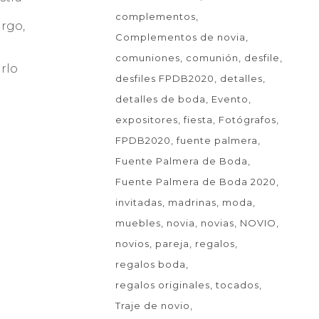
complementos
argo,
Complementos de novia
comuniones
comunión
desfile
arlo
desfiles FPDB2020
detalles
detalles de boda
Evento
expositores
fiesta
Fotógrafos
FPDB2020
fuente palmera
Fuente Palmera de Boda
Fuente Palmera de Boda 2020
invitadas
madrinas
moda
muebles
novia
novias
NOVIO
novios
pareja
regalos
regalos boda
regalos originales
tocados
Traje de novio