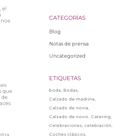
 el
n
CATEGORÍAS
inos
Blog
Notas de prensa
Uncategorized
ETIQUETAS
mes
boda
Bodas
s que
 de
Calzado de madrina
paces
Calzado de novia
Calzado de novio
Catering
Celebraciones
celebración
Coches clásicos
stra