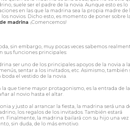
drino, suele ser el padre de la novia. Aunque esto es lo
uaciones en las que la madrina sea la propia madre de 
a los novios. Dicho esto, es momento de poner sobre l
 de madrina
. ¡Comencemos!
 boda, sin embargo, muy pocas veces sabemos realmen
n sus funciones principales:
rina ser uno de los principales apoyos de la novia a l
 menús, sentar a los invitados, etc. Asimismo, también 
 boda el vestido de la novia.
n la que tiene mayor protagonismo, es la entrada de la
r al novio hasta el altar.
ia y justo al arrancar la fiesta, la madrina será una d
adrino, los regalos de los invitados. También estará
n. Finalmente, la madrina bailará con su hijo una vez
to, sin duda, de lo más emotivo.