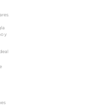
ares.
gla
ho y
ideal
e
nes