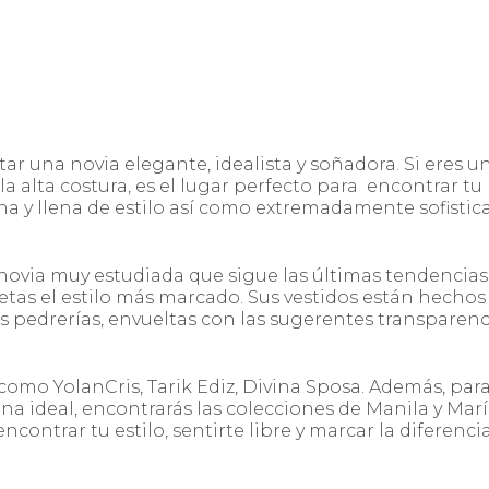
r una novia elegante, idealista y soñadora. Si eres u
la alta costura, es el lugar perfecto para encontrar tu
rna y llena de estilo así como extremadamente sofistic
novia muy estudiada que sigue las últimas tendencias
luetas el estilo más marcado. Sus vestidos están hecho
as pedrerías, envueltas con las sugerentes transparenc
como YolanCris, Tarik Ediz, Divina Sposa. Además, par
ina ideal, encontrarás las colecciones de Manila y Mar
ontrar tu estilo, sentirte libre y marcar la diferenci