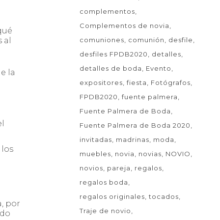
complementos
Complementos de novia
qué
comuniones
comunión
desfile
 al
desfiles FPDB2020
detalles
detalles de boda
Evento
e la
expositores
fiesta
Fotógrafos
FPDB2020
fuente palmera
Fuente Palmera de Boda
el
Fuente Palmera de Boda 2020
invitadas
madrinas
moda
 los
muebles
novia
novias
NOVIO
novios
pareja
regalos
regalos boda
regalos originales
tocados
, por
Traje de novio
ado