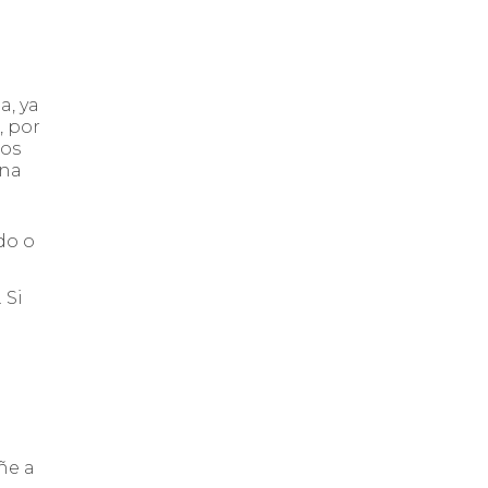
a, ya
, por
ios
una
do o
 Si
ñe a