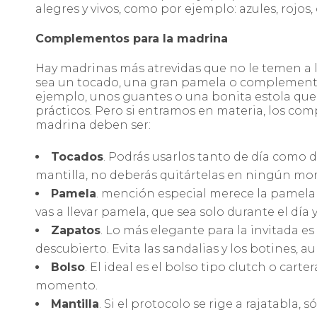
alegres y vivos, como por ejemplo: azules, rojos, 
Complementos para la madrina
Hay madrinas más atrevidas que no le temen a lu
sea un tocado, una gran pamela o complemento
ejemplo, unos guantes o una bonita estola qued
prácticos. Pero si entramos en materia, los c
madrina deben ser:
Tocados
. Podrás usarlos tanto de día como de
mantilla, no deberás quitártelas en ningún m
Pamela
. mención especial merece la pamela
vas a llevar pamela, que sea solo durante el día 
Zapatos
. Lo más elegante para la invitada es
descubierto. Evita las sandalias y los botines, 
Bolso
. El ideal es el bolso tipo clutch o car
momento.
Mantilla
. Si el protocolo se rige a rajatabla