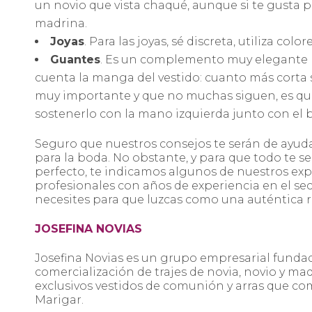
un novio que vista chaqué, aunque si te gusta pu
madrina.
Joyas
. Para las joyas, sé discreta, utiliza col
Guantes
. Es un complemento muy elegante pe
cuenta la manga del vestido: cuanto más corta 
muy importante y que no muchas siguen, es que 
sostenerlo con la mano izquierda junto con el b
Seguro que nuestros consejos te serán de ayuda 
para la boda. No obstante, y para que todo te se
perfecto, te indicamos algunos de nuestros exp
profesionales con años de experiencia en el se
necesites para que luzcas como una auténtica ro
JOSEFINA NOVIAS
Josefina Novias es un grupo empresarial fundado
comercialización de trajes de novia, novio y ma
exclusivos vestidos de comunión y arras que co
Marigar.