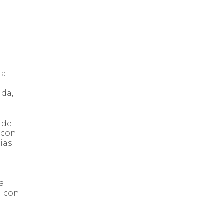
na
ada,
 del
s con
ias
a
ía
a con