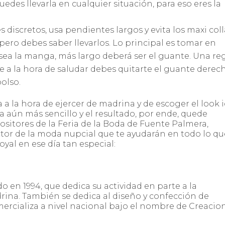
edes llevarla en cualquier situación, para eso eres la
ores discretos, usa pendientes largos y evita los maxi coll
ro debes saber llevarlos. Lo principal es tomar en
sea la manga, más largo deberá ser el guante. Una re
a la hora de saludar debes quitarte el guante derec
olso.
a la hora de ejercer de madrina y de escoger el look 
a aún más sencillo y el resultado, por ende, quede
ositores de la Feria de la Boda de Fuente Palmera,
ctor de la moda nupcial que te ayudarán en todo lo qu
yal en ese día tan especial:
 en 1994, que dedica su actividad en parte a la
drina. También se dedica al diseño y confección de
mercializa a nivel nacional bajo el nombre de Creacio