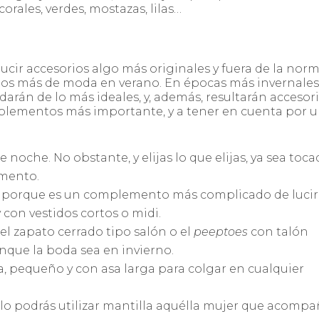
corales, verdes, mostazas, lilas…
cir accesorios algo más originales y fuera de la norm
s más de moda en verano. En épocas más invernales
arán de lo más ideales, y, además, resultarán accesor
omplementos más importante, y a tener en cuenta por 
 noche. No obstante, y elijas lo que elijas, ya sea toca
omento.
 porque es un complemento más complicado de lucir.
y con vestidos cortos o midi.
 el zapato cerrado tipo salón o el
peeptoes
con talón
aunque la boda sea en invierno.
tera, pequeño y con asa larga para colgar en cualquier
, sólo podrás utilizar mantilla aquélla mujer que acompa