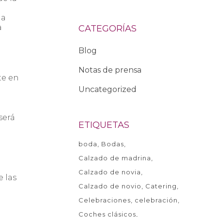
la
a
CATEGORÍAS
Blog
Notas de prensa
te en
Uncategorized
a
será
ETIQUETAS
boda
Bodas
Calzado de madrina
Calzado de novia
e las
Calzado de novio
Catering
Celebraciones
celebración
Coches clásicos