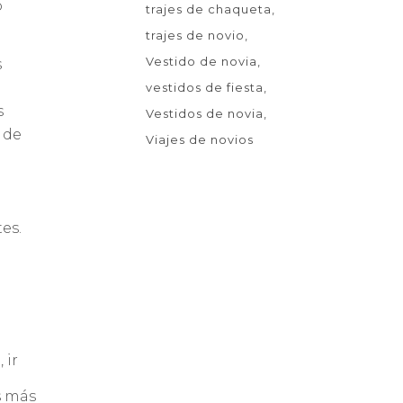
o
trajes de chaqueta
trajes de novio
Vestido de novia
s
vestidos de fiesta
s
Vestidos de novia
 de
Viajes de novios
es.
 ir
s más