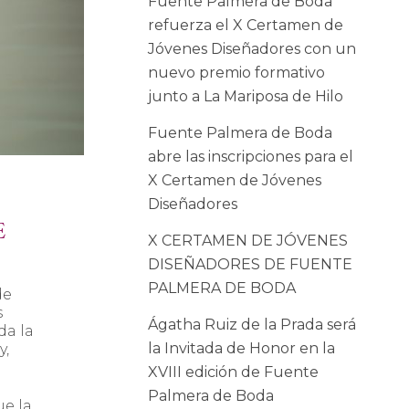
Fuente Palmera de Boda
refuerza el X Certamen de
Jóvenes Diseñadores con un
nuevo premio formativo
junto a La Mariposa de Hilo
Fuente Palmera de Boda
abre las inscripciones para el
X Certamen de Jóvenes
Diseñadores
E
X CERTAMEN DE JÓVENES
DISEÑADORES DE FUENTE
PALMERA DE BODA
de
s
Ágatha Ruiz de la Prada será
da la
la Invitada de Honor en la
y,
XVIII edición de Fuente
Palmera de Boda
e la