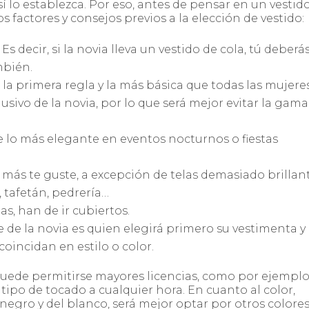
í lo establezca. Por eso, antes de pensar en un vestid
 factores y consejos previos a la elección de vestido:
 Es decir, si la novia lleva un vestido de cola, tú deberá
mbién.
la primera regla y la más básica que todas las mujere
sivo de la novia, por lo que será mejor evitar la gama
de lo más elegante en eventos nocturnos o fiestas
e más te guste, a excepción de telas demasiado brillant
, tafetán, pedrería…
s, han de ir cubiertos.
 de la novia es quien elegirá primero su vestimenta y
coincidan en estilo o color.
uede permitirse mayores licencias, como por ejemplo,
 tipo de tocado a cualquier hora. En cuanto al color,
negro y del blanco, será mejor optar por otros colore